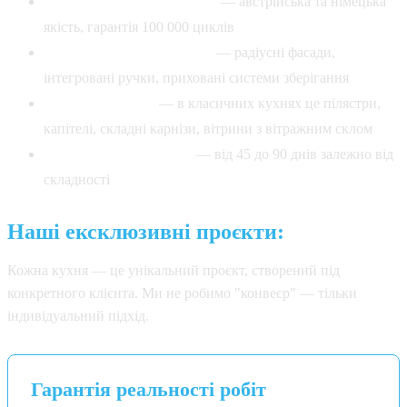
Фурнітура Blum та Hettich
— австрійська та німецька
якість, гарантія 100 000 циклів
Складні технічні рішення
— радіусні фасади,
інтегровані ручки, приховані системи зберігання
Увага до деталей
— в класичних кухнях це пілястри,
капітелі, складні карнізи, вітрини з вітражним склом
Терміни виготовлення
— від 45 до 90 днів залежно від
складності
Наші ексклюзивні проєкти:
Кожна кухня — це унікальний проєкт, створений під
конкретного клієнта. Ми не робимо "конвеєр" — тільки
індивідуальний підхід.
Гарантія реальності робіт