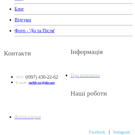
Блог
Відгуки
Фото - 'До та Після'
Інформація
Контакти
Про компанію
тел:
(
(097) 430-22-62
E-mail:
mebli-tsc@ukr.net
Наші роботи
Фотогалерея
|
Facebook
Instagram