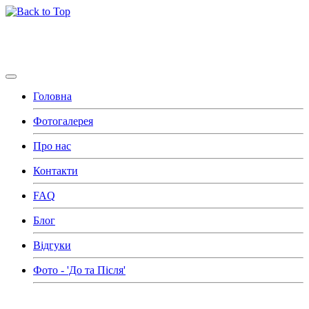
KUHNI
-Nami
Головна
Фотогалерея
Про нас
Контакти
FAQ
Блог
Відгуки
Фото - 'До та Після'