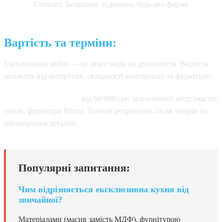
Compact. Безшовне з'єднання, будь-яка форма
Вартість та терміни:
Ексклюзивні меблі — це інвестиція на десятиліття. Вартість
залежить від матеріалів, складності конструкції та фурнітури.
Орієнтовна вартість:
від 60 000 грн за погонний метр (масив,
емаль, фурнітура Blum). Точний розрахунок після замірів та
обговорення деталей.
Популярні запитання:
Чим відрізняється ексклюзивна кухня від
звичайної?
Матеріалами (масив замість МДФ), фурнітурою