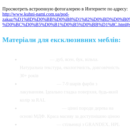
Просмотреть встроенную фотогалерею в Интернете по адресу:
http://www.kuhni-nami.com.ua/pod-
zakaz/%D1%8D%D0%BB%D0%B8%D1%82%D0%BD%D0%B0
%D0%BC%D0%B5%D0%B1%D0%B5%D0%BB%D1%8C.html#sigPro
Матеріали для ексклюзивних меблів:
Масив дерева
— дуб, ясен, бук, вільха.
Натуральна текстура, екологічність, довговічність
30+ років
Італійська емаль
— 7-9 шарів фарби з
лакуванням. Ідеально гладка поверхня, будь-який
колір за RAL
Натуральний шпон
— цінні породи дерева на
основі МДФ. Краса масиву за доступнішою ціною
Штучний камінь
— стільниці з GRANDEX, HPL