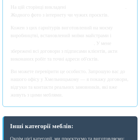
На цій сторінці викладені
тільки мої реальні роботи
.
Жодного фото з інтернету чи чужих проєктів.
Кожен з цих гарнітурів виготовлений на моєму
виробництві, встановлений моїми майстрами і
підтверджений офіційним договором
. У мене
збережені всі договори з підписами клієнтів, акти
виконаних робіт та точні адреси об'єктів.
Ви можете перевірити це особисто. Запрошую вас до
нашого офісу у Хмельницькому — я покажу договори,
відгуки та контакти реальних замовників, які вже
живуть з цими меблями.
Інші категорії меблів:
Окрім цієї категорії, ми проєктуємо та виготовляємо: