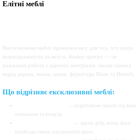
Елітні меблі
Ексклюзивні меблі на
замовлення
Виготовляємо меблі преміум-класу для тих, хто цінує
індивідуальність та якість. Кожен проєкт — це
унікальна робота з дорогих матеріалів: масив цінних
порід дерева, емаль, шпон, фурнітура Blum та Hettich.
Що відрізняє ексклюзивні меблі:
Індивідуальний дизайн
— розробляємо проєкт під ваші
побажання та інтер'єр
Матеріали преміум-класу
— масив дубу, ясеня, бука;
італійська емаль; натуральний шпон